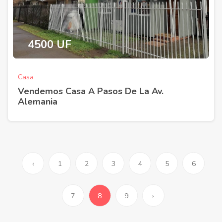
4500 UF
Casa
Vendemos Casa A Pasos De La Av.
Alemania
‹
1
2
3
4
5
6
7
8
9
›