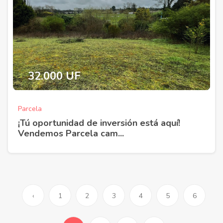
32.000 UF
Parcela
¡Tú oportunidad de inversión está aquí!
Vendemos Parcela cam...
‹
1
2
3
4
5
6