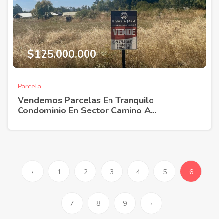
$125.000.000
Parcela
Vendemos Parcelas En Tranquilo
Condominio En Sector Camino A...
‹
1
2
3
4
5
6
7
8
9
›