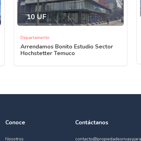
10 UF
Departamento
Arrendamos Bonito Estudio Sector
Hochstetter Temuco
Conoce
Contáctanos
Nosotros
contacto@propiedadesrivasyjara