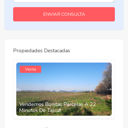
ENVIAR CONSULTA
Propiedades Destacadas
Venta
Vendemos Bonitas Parcelas A 22
A
Minutos De Talca!!
C