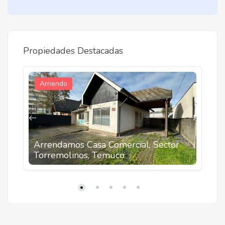
Propiedades Destacadas
Arriendo
Arrendamos Casa Comercial, Sector
A
Torremolinos, Temuco
2