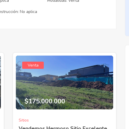
plica
Modalidad: Venta
trucción: No aplica
Venta
Venta
$175.000.000
nte Consulta
Vendemos Luminoso
idado Edificio
Departamento Con Espectacular
Vista!!
Sitios
Vendemos Hermoso Sitio Excelente