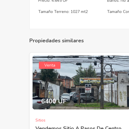
Precio: 4.645 UF
Baños: No a
Tamaño Terreno: 1027 mt2
Tamaño Cons
Propiedades similares
Venta
Venta
6400 UF
Vendemos Excele
Médica En Consol
C...
Sitios
Vendemos Sitio A Pasos De Centro