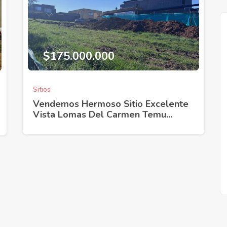
$175.000.000
Venta
Sitios
Vendemos Hermoso Sitio Excelente
Vista Lomas Del Carmen Temu...
oso
Vendemos Excelente Consulta
ondominio
Médica En Consolidado Edificio
...
C...