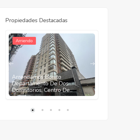
Propiedades Destacadas
Arriendo
Venta
Arrendamos Bonito
Departamento De Dos
Se Vende L
Dormitorios, Centro De...
Departamen